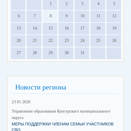
1
2
3
4
5
6
7
8
9
10
11
12
13
14
15
16
17
18
19
20
21
22
23
24
25
26
27
28
29
30
31
Новости региона
23.01.2026
18.
Управление образования Кунгурского муниципального
Упр
округа
окр
МЕРЫ ПОДДЕРЖКИ ЧЛЕНАМ СЕМЬИ УЧАСТНИКОВ
ВЫ
СВО
С 