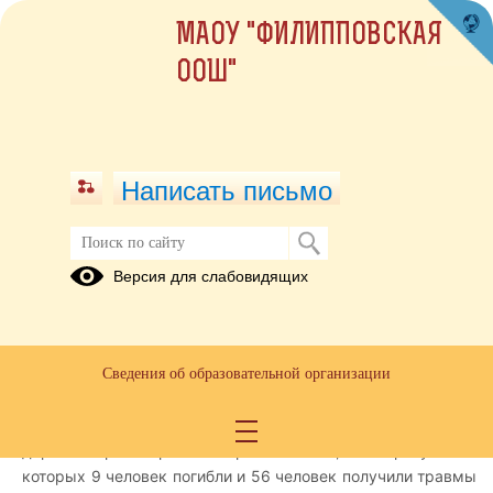
МАОУ "ФИЛИППОВСКАЯ
ООШ"
Написать письмо
В Госавтоинспекции Кунгура
Версия для слабовидящих
подвели итоги аварийности за
первое полугодие 2025 года
21.07.2025
Сведения об образовательной организации
По итогам 6 месяцев текущего года на территории
Кунгурского муниципального округа произошло 45
дорожно-транспортных происшествий, в результате
которых 9 человек погибли и 56 человек получили травмы