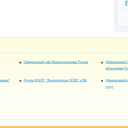
Официальный сайт Минпросвещения России
Официальный с
образования Р
ование"
Группа МАОУ "Филипповская ООШ" в ВК
Официальный и
услуг