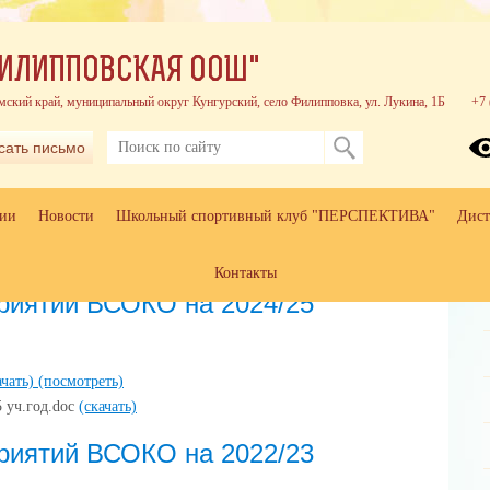
ИЛИППОВСКАЯ ООШ"
мский край, муниципальный округ Кунгурский, село Филипповка, ул. Лукина, 1Б
+7 
сать письмо
ции
Новости
Школьный спортивный клуб "ПЕРСПЕКТИВА"
Дист
Контакты
КО на 2024/25 учебный год
иятий ВСОКО на 2024/25
ачать)
(посмотреть)
 уч.год.doc
(скачать)
иятий ВСОКО на 2022/23