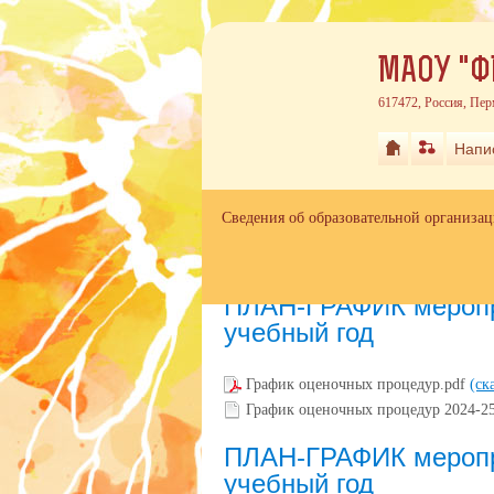
МАОУ "Ф
617472, Россия, Пер
Напи
Сведения об образовательной организа
Главная
»
ПЛАН-ГРАФИК мероприятий ВСО
ПЛАН-ГРАФИК меропр
учебный год
График оценочных процедур.pdf
(ск
График оценочных процедур 2024-25
ПЛАН-ГРАФИК меропр
учебный год