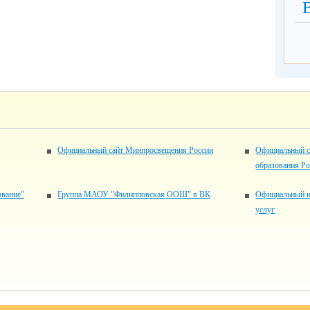
Официальный сайт Минпросвещения России
Официальный с
образования Р
ование"
Группа МАОУ "Филипповская ООШ" в ВК
Официальный и
услуг